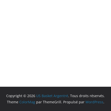
Copyright © 2026
US Basket Argentré
. Tous droits réservés.
Theme
ColorMag
par ThemeGrill. Propulsé par
WordPress
.